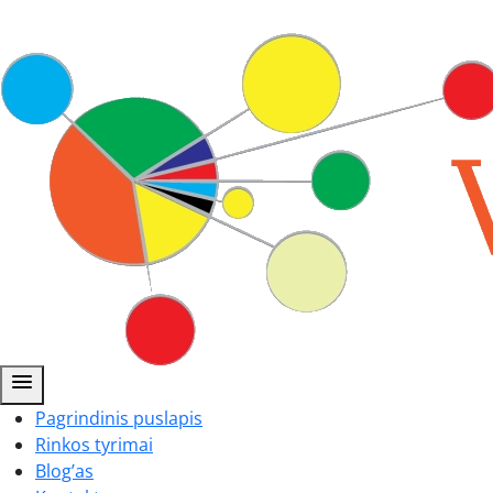
menu
Pagrindinis puslapis
Rinkos tyrimai
Blog’as