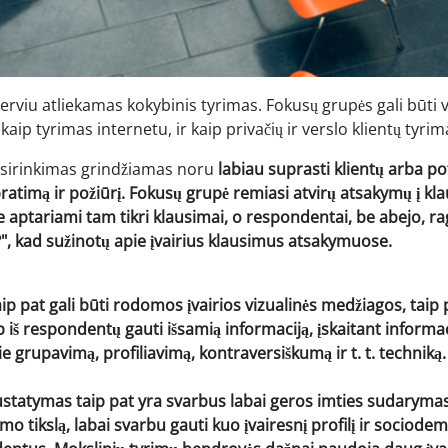
erviu atliekamas kokybinis tyrimas. Fokusų grupės gali būti 
 kaip tyrimas internetu, ir kaip privačių ir verslo klientų tyrim
sirinkimas grindžiamas noru
labiau suprasti klientų arba pot
pratimą ir požiūrį. Fokusų grupė remiasi atvirų atsakymų į kl
 aptariami tam tikri klausimai, o respondentai, be abejo, rag
", kad sužinotų apie įvairius klausimus atsakymuose.
ip pat gali būti rodomos įvairios vizualinės medžiagos, taip
p iš respondentų gauti išsamią informaciją, įskaitant informac
 grupavimą, profiliavimą, kontraversiškumą ir t. t. techniką.
ustatymas taip pat yra svarbus
labai geros imties
sudarymas,
rimo tikslą, labai svarbu gauti kuo įvairesnį profilį ir sociode