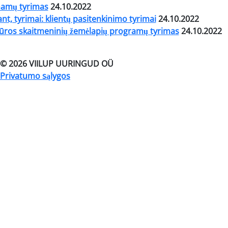
namų tyrimas
24.10.2022
nt, tyrimai: klientų pasitenkinimo tyrimai
24.10.2022
ros skaitmeninių žemėlapių programų tyrimas
24.10.2022
© 2026 VIILUP UURINGUD OÜ
Privatumo sąlygos