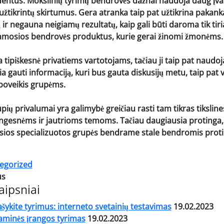
entus. Mokslinių tyrimų bendrovės dažnai naudoja daug įvai
užtikrintų skirtumus. Gera atranka taip pat užtikrina pakan
ir negauna neigiamų rezultatų, kaip gali būti daroma tik tir
riamosios bendrovės produktus, kurie gerai žinomi žmonėms.
a tipiškesnė privatiems vartotojams, tačiau ji taip pat naudoj
kia gauti informaciją, kuri bus gauta diskusijų metu, taip pat
oveikis grupėms.
upių privalumai
yra galimybė greičiau rasti tam tikras tiksline
tingesnėms ir jautrioms temoms. Tačiau daugiausia protinga,
usios specializuotos grupės bendrame stale bendromis pro
egorized
us
aipsniai
ykite tyrimus: interneto svetainių testavimas
19.02.2023
aminės įrangos tyrimas
19.02.2023