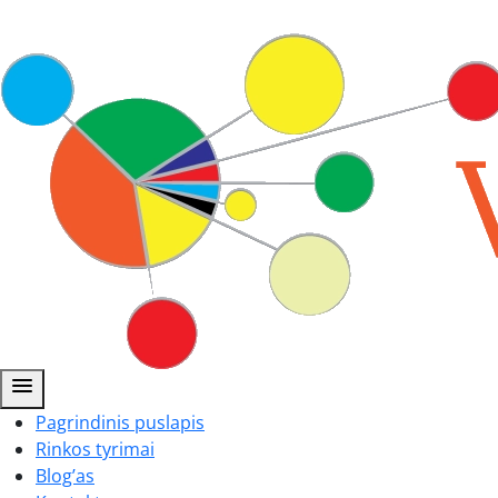
menu
Pagrindinis puslapis
Rinkos tyrimai
Blog’as