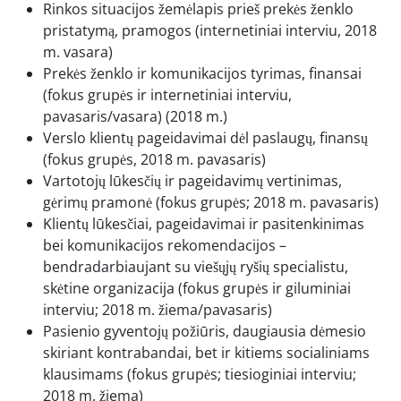
Rinkos situacijos žemėlapis prieš prekės ženklo
pristatymą, pramogos (internetiniai interviu, 2018
m. vasara)
Prekės ženklo ir komunikacijos tyrimas, finansai
(fokus grupės ir internetiniai interviu,
pavasaris/vasara) (2018 m.)
Verslo klientų pageidavimai dėl paslaugų, finansų
(fokus grupės, 2018 m. pavasaris)
Vartotojų lūkesčių ir pageidavimų vertinimas,
gėrimų pramonė (fokus grupės; 2018 m. pavasaris)
Klientų lūkesčiai, pageidavimai ir pasitenkinimas
bei komunikacijos rekomendacijos –
bendradarbiaujant su viešųjų ryšių specialistu,
skėtine organizacija (fokus grupės ir giluminiai
interviu; 2018 m. žiema/pavasaris)
Pasienio gyventojų požiūris, daugiausia dėmesio
skiriant kontrabandai, bet ir kitiems socialiniams
klausimams (fokus grupės; tiesioginiai interviu;
2018 m. žiema)