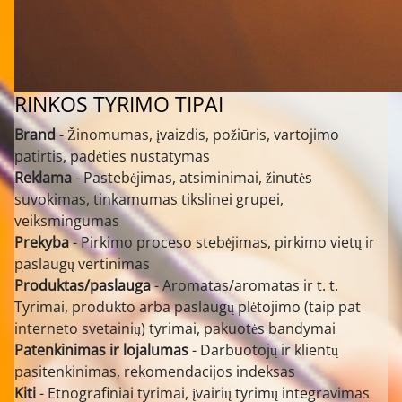
RINKOS TYRIMO TIPAI
Brand
- Žinomumas, įvaizdis, požiūris, vartojimo
patirtis, padėties nustatymas
Reklama
- Pastebėjimas, atsiminimai, žinutės
suvokimas, tinkamumas tikslinei grupei,
veiksmingumas
Prekyba
- Pirkimo proceso stebėjimas, pirkimo vietų ir
paslaugų vertinimas
Produktas/paslauga
- Aromatas/aromatas ir t. t.
Tyrimai, produkto arba paslaugų plėtojimo (taip pat
interneto svetainių) tyrimai, pakuotės bandymai
Patenkinimas ir lojalumas
- Darbuotojų ir klientų
pasitenkinimas, rekomendacijos indeksas
Kiti
- Etnografiniai tyrimai, įvairių tyrimų integravimas