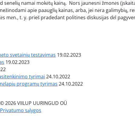
kad senelių namai mokėtų kainą. Nors jaunesni žmonės (įskait
 nežinodami apie paauglių kainas, arba, jei nėra galimybių,
s mėn., t. y. prieš pradedant politines diskusijas dėl pagy
neto svetainių testavimas
19.02.2023
as
19.02.2023
022
pasitenkinimo tyrimai
24.10.2022
mėlapių programų tyrimas
24.10.2022
© 2026 VIILUP UURINGUD OÜ
Privatumo sąlygos