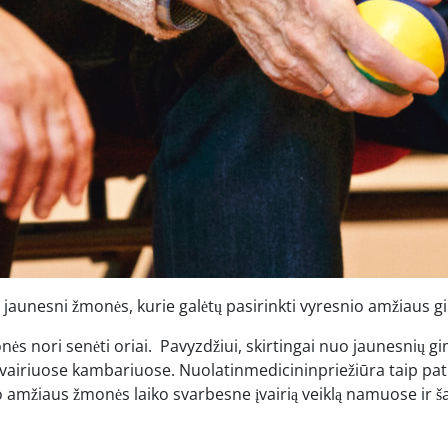
r jaunesni žmonės, kurie galėtų pasirinkti vyresnio amžiaus gi
nės nori senėti oriai. Pavyzdžiui, skirtingai nuo jaunesnių 
įvairiuose kambariuose. Nuolatinmedicininpriežiūra taip pa
aus žmonės laiko svarbesne įvairią veiklą namuose ir šalia j