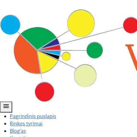
menu
Pagrindinis puslapis
Rinkos tyrimai
Blog’as