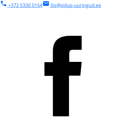
phone
mail
+372 5330 0154
liis@viilup-uuringud.ee