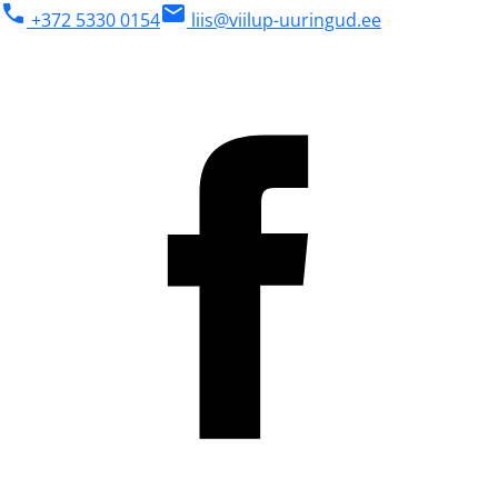
phone
mail
+372 5330 0154
liis@viilup-uuringud.ee