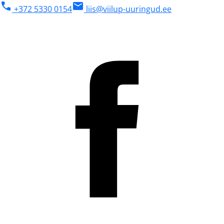
phone
mail
+372 5330 0154
liis@viilup-uuringud.ee