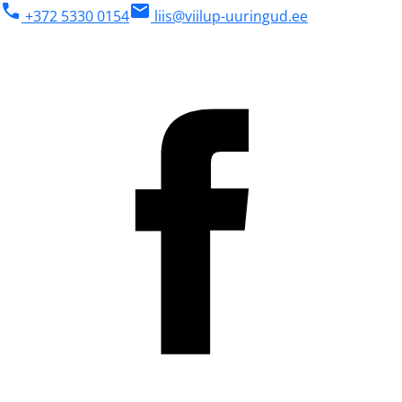
phone
mail
+372 5330 0154
liis@viilup-uuringud.ee