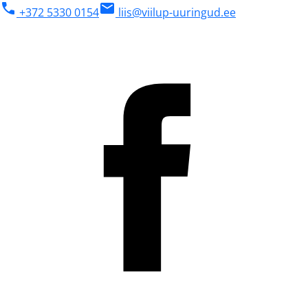
phone
mail
+372 5330 0154
liis@viilup-uuringud.ee