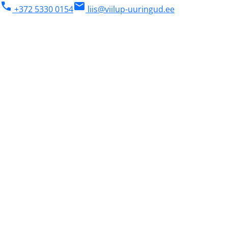
phone
mail
+372 5330 0154
liis@viilup-uuringud.ee