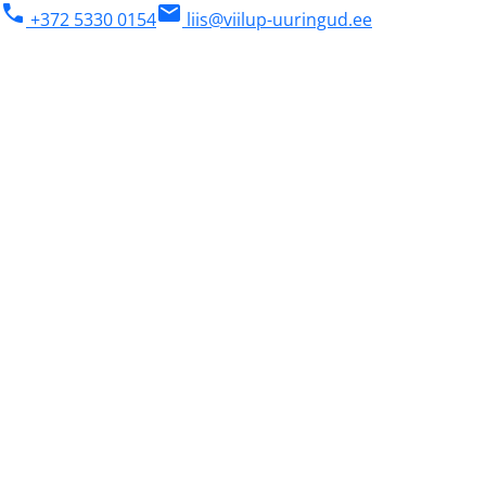
phone
mail
+372 5330 0154
liis@viilup-uuringud.ee