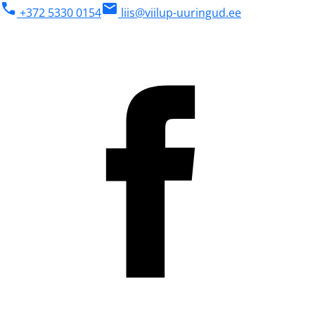
phone
mail
+372 5330 0154
liis@viilup-uuringud.ee