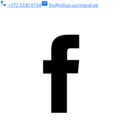
phone
mail
+372 5330 0154
liis@viilup-uuringud.ee