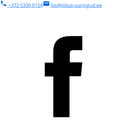
phone
mail
+372 5330 0154
liis@viilup-uuringud.ee