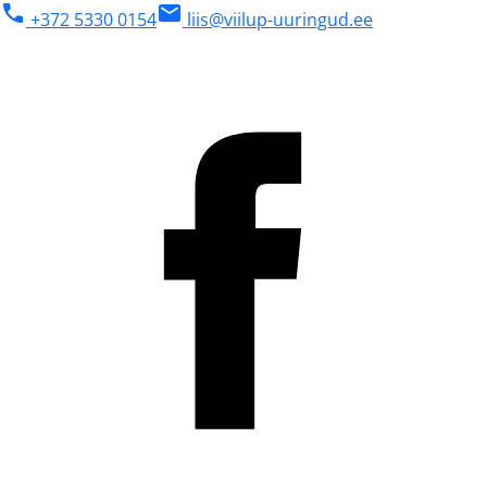
phone
mail
+372 5330 0154
liis@viilup-uuringud.ee