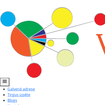
menu
Galvenā adrese
Tirgus izpēte
Blogs