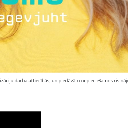
lizāciju darba attiecībās, un piedāvātu nepieciešamos risinā