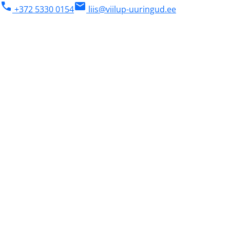
phone
mail
+372 5330 0154
liis@viilup-uuringud.ee