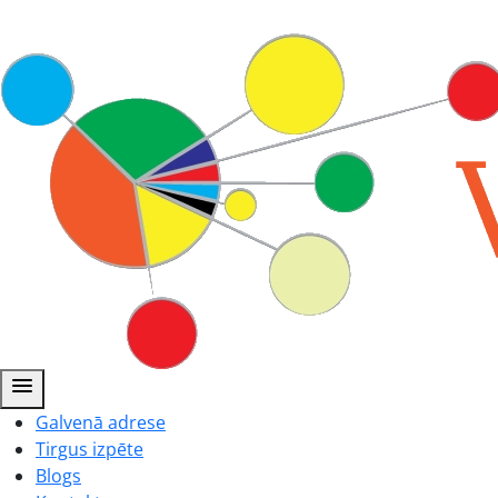
menu
Galvenā adrese
Tirgus izpēte
Blogs