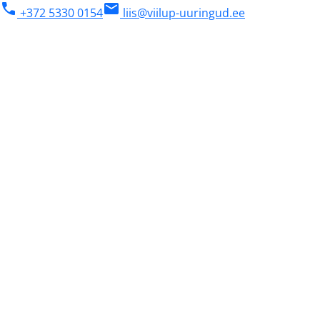
phone
mail
+372 5330 0154
liis@viilup-uuringud.ee