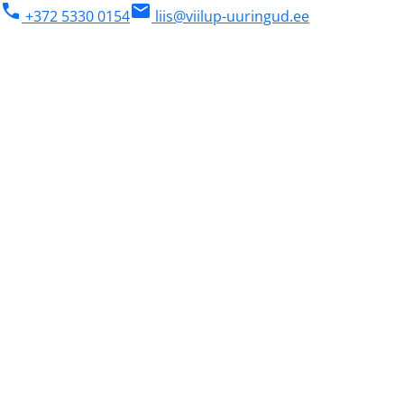
phone
mail
+372 5330 0154
liis@viilup-uuringud.ee